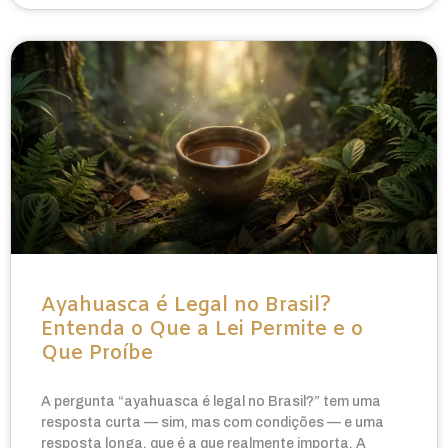
Ayahuasca é Legal no Brasil?
Entenda o Que a Lei Permite e o
Que Proíbe
A pergunta “ayahuasca é legal no Brasil?” tem uma
resposta curta — sim, mas com condições — e uma
resposta longa, que é a que realmente importa. A