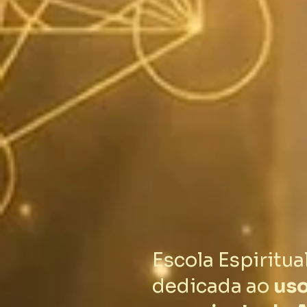
Escola Espiritua
dedicada ao
uso